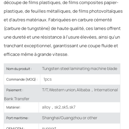
découpe de films plastiques, de films composites papier-
plastique, de feuilles métalliques, de films photovoltaïques
et d'autres matériaux. Fabriquées en carbure cémenté
(carbure de tungstène) de haute qualité, ces lames offrent
une dureté et une résistance à l'usure élevées, ainsi qu'un
tranchant exceptionnel, garantissant une coupe fluide et
efficace même à grande vitesse.
Tungsten steel laminating machine blade
Nom du produit :
1pcs
Commande (MOQ) :
T/T,Western union,Alibaba，International
Paiement :
Bank Transfer
alloy，sk2,sk5,sk7
Matériel :
Shanghai/Guangzhou or other
Port maritime :
support
OEM/ODM :