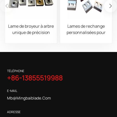
Lame de broyeur à arbre
Lames de rechange
unique de précision
personnalisées pour
pour le broyage des
broyeurs de bois,
déchets de plastique,
caoutchouc, métal et
de caoutchouc et de
machines de recyclage
métal
des déchets
TÉLÉPHONE
+86-13855519988
E-MAIL
Mb@mingbaiblade.com
ADRESSE