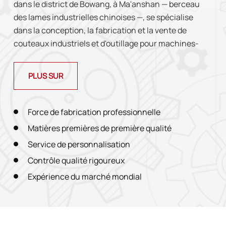
dans le district de Bowang, à Ma'anshan — berceau
des lames industrielles chinoises —, se spécialise
dans la conception, la fabrication et la vente de
couteaux industriels et d'outillage pour machines-
outilsNos principaux produits comprennent lames
circulaires, lames longues, lames de forme
PLUS SUR
personnalisée et moules pour presses plieuses.Forts
de nombreuses années d'expérience dans la
fabrication de précision et d'équipements CNC de
Force de fabrication professionnelle
pointe, nous proposons solutions de coupe de haute
Matières premières de première qualité
précision et durables pour des secteurs tels que
Service de personnalisation
travail des métaux, papier, caoutchouc, plastique,
Contrôle qualité rigoureux
bois et emballage. Nous adhérons au principe de « La
qualité conquiert le marché, le service instaure la
Expérience du marché mondial
confiance. », améliorant continuellement la qualité
de fabrication et les systèmes d'inspection pour
devenir un fournisseur de lames industrielles de