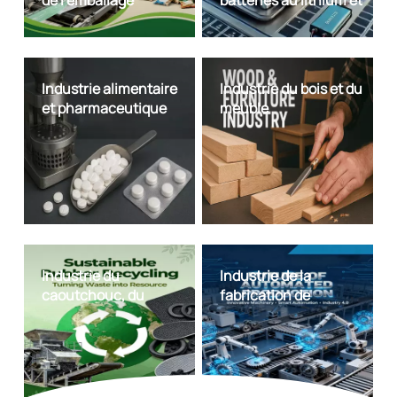
de l'emballage
batteries au lithium et
des nouvelles
énergies
Industrie alimentaire
Industrie du bois et du
et pharmaceutique
meuble
Industrie du
Industrie de la
caoutchouc, du
fabrication de
recyclage du
machines et des
plastique et de
équipements
l'environnement
d'automatisation