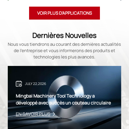
VOIR PLUS D'APPLICATIONS
Dernières Nouvelles
Nous vous tiendrons au courant des dernières actualités
de l'entreprise et vous informerons des produits et
technologies les plus avancés.
JULY 22,2026
Mingbai Machinery Tool Technology a
développé avec succès un couteau circulaire
de refendage ultra-mince en acier
EN SAVOIR PLUS
inoxydable à haute dureté, dépassant la
limite d'épaisseur de 0,08 mm.